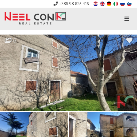
+385 98 825 415
Men
6