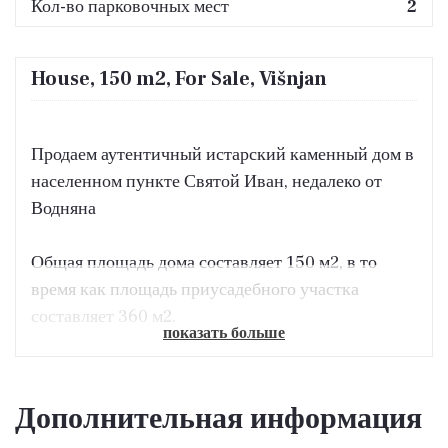
Кол-во парковочных мест
2
House, 150 m2, For Sale, Višnjan
Продаем аутентичный истарский каменный дом в
населенном пункте Святой Иван, недалеко от
Водняна
Общая площадь дома составляет 150 м2, в то
время как площадь приусадебного участка
составляет 360 м2.
показать больше
Эта недвижимость состоит из первого этажа,
первого этажа с выходом на террасу и высокого
Дополнительная информация
мансардного этажа.