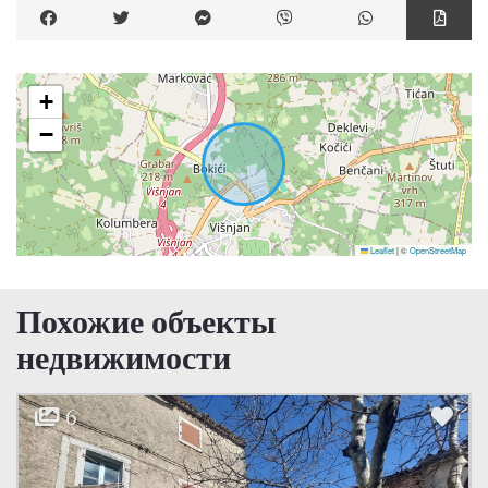
+
−
Leaflet
|
©
OpenStreetMap
Похожие объекты
недвижимости
15