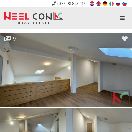
+385 98 825 415
Men
9