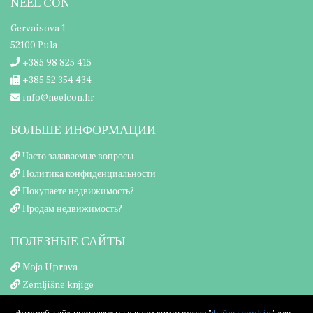
NEEL CON
Gervaisova 1
52100 Pula
+385 98 825 415
+385 52 354 434
info@neelcon.hr
БОЛЬШЕ ИНФОРМАЦИИ
Часто задаваемые вопросы
Политика конфиденциальности
Покупаете недвижимость?
Продам недвижимость?
ПОЛЕЗНЫЕ САЙТЫ
Moja Uprava
Zemljišne knjige
Porezna uprava