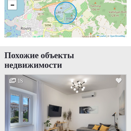
−
Leaflet
|
©
OpenStreetMap
Похожие объекты
недвижимости
18