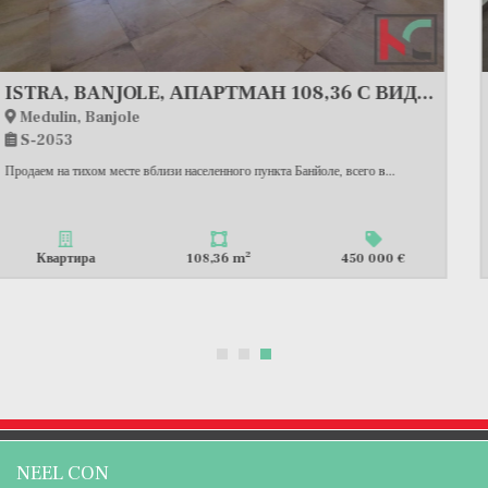
Истрия, Пула, Вальдебек, квартира 121,34 м2 в новостройке, #продажа
Pula, Valdebek
S-1584
Продается просторная квартира в новостройке в Вальдебеке. Расположена...
2
Квартира
121,34 m
397 000 €
NEEL CON