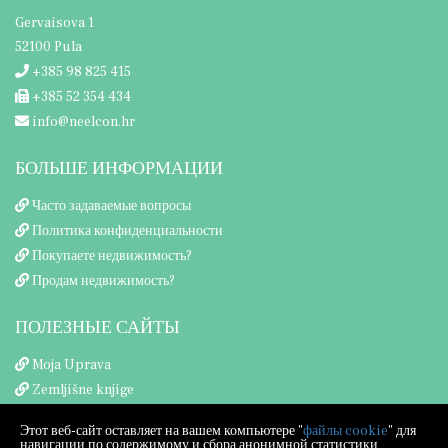
Gervaisova 1
52100 Pula
+385 98 825 415
+385 52 354 434
info@neelcon.hr
БОЛЬШЕ ИНФОРМАЦИИ
Часто задаваемые вопросы
Политика конфиденциальности
Покупаете недвижимость?
Продам недвижимость?
ПОЛЕЗНЫЕ САЙТЫ
Moja Uprava
Zemljišne knjige
Porezna uprava
Этот веб-сайт оставляет на вашем компьютере "
файлы cookie
" для
навигации по содержимому и сбора анонимной статистики