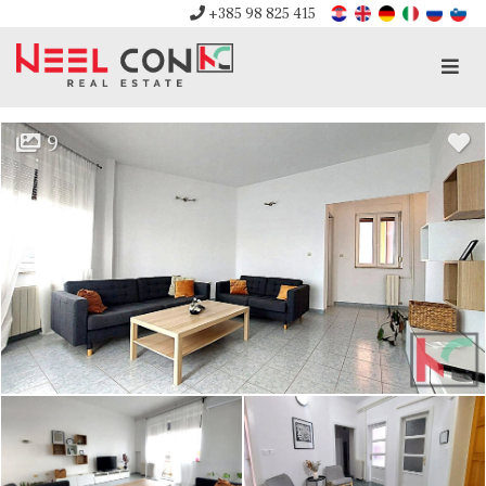
+385 98 825 415
Men
9