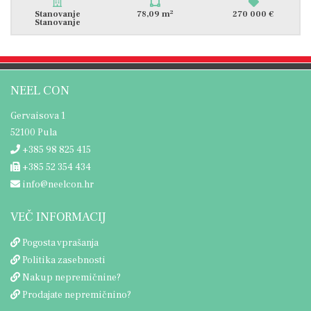
2
Stanovanje
78,09 m
270 000 €
Stanovanje
NEEL CON
Gervaisova 1
52100 Pula
+385 98 825 415
+385 52 354 434
info@neelcon.hr
VEČ INFORMACIJ
Pogosta vprašanja
Politika zasebnosti
Nakup nepremičnine?
Prodajate nepremičnino?