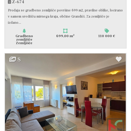
Z-674
Prodaja se gradbeno zemljišče površine 699 m2, pravilne oblike, locirano
v samem središču mirnega kraja, občine Grandići. Za zemljišče je
izdano...
2
Gradbeno
699,00 m
110 000 €
zemljišče
Zemljišče
8