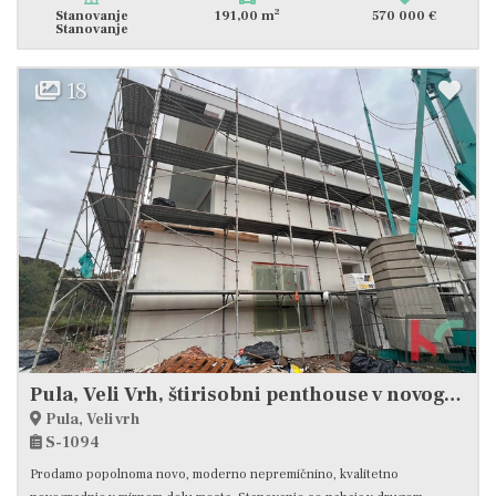
2
Stanovanje
191,00 m
570 000 €
Stanovanje
18
Pula, Veli Vrh, štirisobni penthouse v novogradnji
Pula, Veli vrh
S-1094
Prodamo popolnoma novo, moderno nepremičnino, kvalitetno