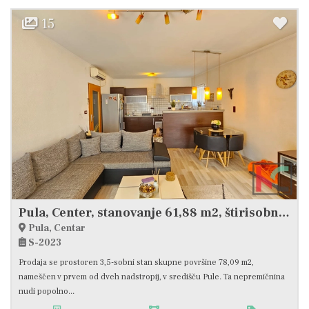
15
Pula, Center, stanovanje 61,88 m2, štirisobno stanovanje v strogem centru Pule s parkiriščem #prodaja
Pula, Centar
S-2023
Prodaja se prostoren 3,5-sobni stan skupne površine 78,09 m2,
nameščen v prvem od dveh nadstropij, v središču Pule. Ta nepremičnina
nudi popolno...