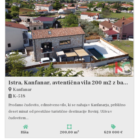
Istra, Kanfanar, avtentična vila 200 m2 z bazenom in pogledom na morje
Kanfanar
K-518
Prodamo čudovito, edinstveno vilo, ki se nahaja v Kanfanarju, približno
deset minut od prestižne turistične destinacije Rovinj. Uživa v
čudovitem...
2
Hiša
200,00 m
620 000 €