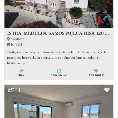
ISTRA, MEDULIN, SAMOSTOJEČA HIŠA 120 METROV OD MORJA, #PRODAJA
Medulin
K-924
Prodaja se samostojna družinska hiša v Medulinu, le 120m od morja. Ta
prostorna hiša velikosti 300m2 nudi popolno kombinacijo udobja in
bližine morja....
2
Hiša
300,00 m
778 000 €
11