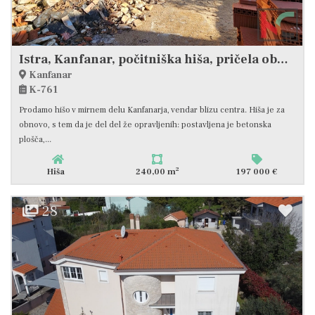
Istra, Kanfanar, počitniška hiša, pričela obnova, #prodaja
Kanfanar
K-761
Prodamo hišo v mirnem delu Kanfanarja, vendar blizu centra. Hiša je za
obnovo, s tem da je del del že opravljenih: postavljena je betonska
plošča,...
2
Hiša
240,00 m
197 000 €
28