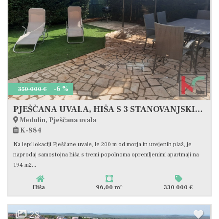
-6 %
350 000 €
PJEŠČANA UVALA, HIŠA S 3 STANOVANJSKIMI ENOTAMI 200M OD PLAŽE, #PRODAMO
Medulin, Pješčana uvala
K-884
Na lepi lokaciji Pješčane uvale, le 200 m od morja in urejenih plaž, je
naprodaj samostojna hiša s tremi popolnoma opremljenimi apartmaji na
194 m2...
2
Hiša
96,00 m
330 000 €
28