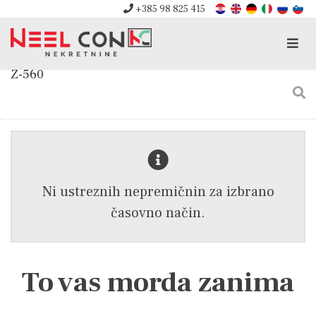
+385 98 825 415
Men
Z-560
Ni ustreznih nepremičnin za izbrano
časovno način.
To vas morda zanima