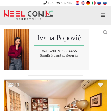
+385 98 825 415
Men
Ivana Popović
Mob: +385 91 900 6656
Email: ivana@neelcon.hr
11