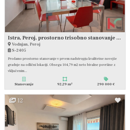
Istra, Peroj, prostorno trisobno stanovanje z veliko teraso in pogledom na morje #prodaja
Vodnjan, Peroj
S-2405
Prodamo prostorno stanovanje v prvem nadstropju kvalitetne novejše
gradnje na odlični lokaciji. Obsega 104,79 m2 neto bivalne površine z
vključenim...
2
Stanovanje
92,29 m
290 000 €
12