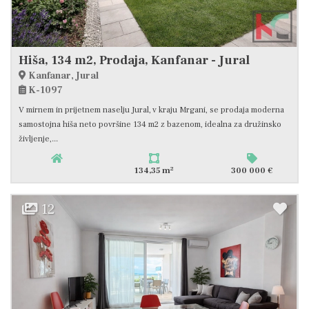
Hiša, 134 m2, Prodaja, Kanfanar - Jural
Kanfanar, Jural
K-1097
V mirnem in prijetnem naselju Jural, v kraju Mrgani, se prodaja moderna
samostojna hiša neto površine 134 m2 z bazenom, idealna za družinsko
življenje,...
2
134,35 m
300 000 €
12