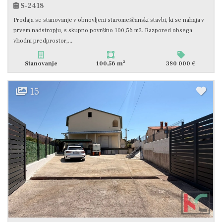
S-2418
Prodaja se stanovanje v obnovljeni staromeščanski stavbi, ki se nahaja v
prvem nadstropju, s skupno površino 100,56 m2. Razpored obsega
vhodni predprostor,...
2
Stanovanje
100,56 m
380 000 €
15