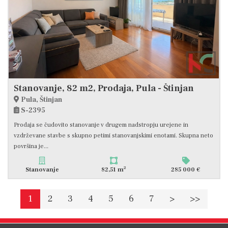
Stanovanje, 82 m2, Prodaja, Pula - Štinjan
Pula, Štinjan
S-2395
Prodaja se čudovito stanovanje v drugem nadstropju urejene in
vzdrževane stavbe s skupno petimi stanovanjskimi enotami. Skupna neto
površina je...
2
Stanovanje
82,51 m
285 000 €
1
2
3
4
5
6
7
>
>>