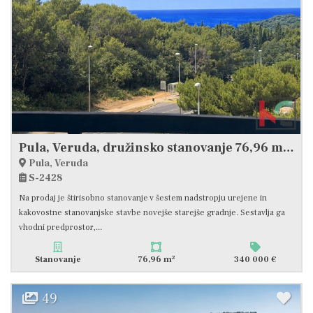
Pula, Veruda, družinsko stanovanje 76,96 m2 na atraktivni lokaciji, pogled na morje
Pula, Veruda
S-2428
Na prodaj je štirisobno stanovanje v šestem nadstropju urejene in
kakovostne stanovanjske stavbe novejše starejše gradnje. Sestavlja ga
vhodni predprostor,...
2
Stanovanje
76,96 m
340 000 €
49