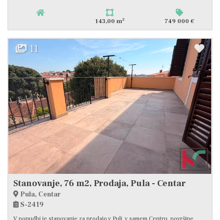
2
143,00 m
749 000 €
11
Stanovanje, 76 m2, Prodaja, Pula - Centar
Pula, Centar
S-2419
V ponudbi je stanovanje za prodajo v Puli, v samem Centru, površine