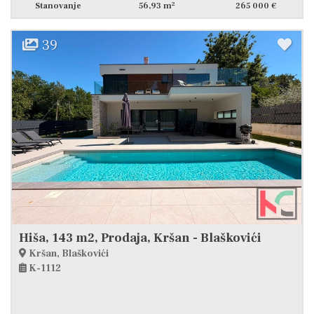
2
Stanovanje
56,93 m
265 000 €
39
Hiša, 143 m2, Prodaja, Kršan - Blaškovići
Kršan, Blaškovići
K-1112