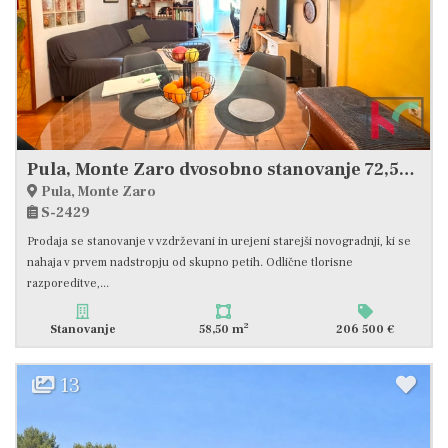
Pula, Monte Zaro dvosobno stanovanje 72,51m2
Pula, Monte Zaro
S-2429
Prodaja se stanovanje v vzdrževani in urejeni starejši novogradnji, ki se
nahaja v prvem nadstropju od skupno petih. Odlične tlorisne
razporeditve,...
2
Stanovanje
58,50 m
206 500 €
13