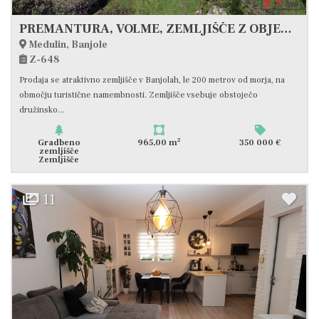
PREMANTURA, VOLME, ZEMLJIŠČE Z OBJEKTOM 965m2, 200 METROV OD MORJA, #PRODAJA
Medulin, Banjole
Z-648
Prodaja se atraktivno zemljišče v Banjolah, le 200 metrov od morja, na
območju turistične namembnosti. Zemljišče vsebuje obstoječo
družinsko...
2
Gradbeno
965,00 m
350 000 €
zemljišče
Zemljišče
11