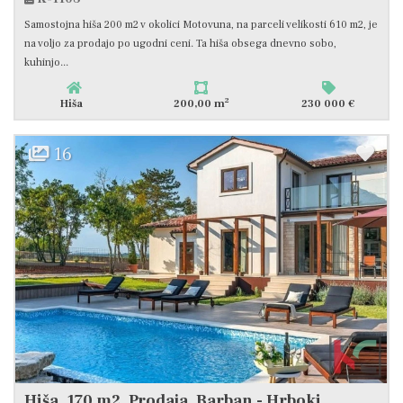
Samostojna hiša 200 m2 v okolici Motovuna, na parceli velikosti 610 m2, je
na voljo za prodajo po ugodni ceni. Ta hiša obsega dnevno sobo,
kuhinjo...
2
Hiša
200,00 m
230 000 €
16
Hiša, 170 m2, Prodaja, Barban - Hrboki