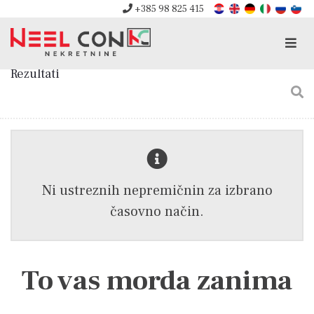
+385 98 825 415
Men
Rezultati
Ni ustreznih nepremičnin za izbrano
časovno način.
To vas morda zanima