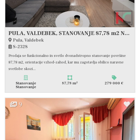
PULA, VALDEBEK, STANOVANJE 87,78 m2 NA MIRNI LOKACIJI
Pula, Valdebek
S-2328
Prodaja se funkcionalno in svetlo dvonadstropno stanovanje površine
87,78 m2, orientacije vzhod–zahod, kar mu zagotavlja obilico naravne
svetlobe skozi...
2
Stanovanje
87,78 m
279 000 €
Stanovanje
9