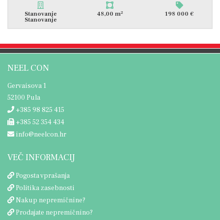
2
Stanovanje
48,00 m
198 000 €
Stanovanje
NEEL CON
Gervaisova 1
52100 Pula
+385 98 825 415
+385 52 354 434
info@neelcon.hr
VEČ INFORMACIJ
Pogosta vprašanja
Politika zasebnosti
Nakup nepremičnine?
Prodajate nepremičnino?