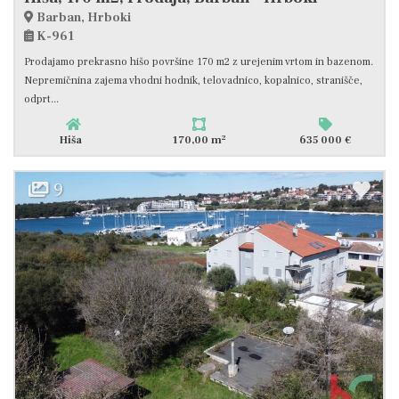
Barban, Hrboki
K-961
Prodajamo prekrasno hišo površine 170 m2 z urejenim vrtom in bazenom.
Nepremičnina zajema vhodni hodnik, telovadnico, kopalnico, stranišče,
odprt...
2
Hiša
170,00 m
635 000 €
9