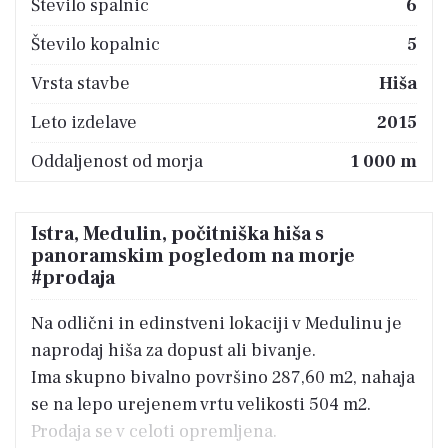
Število spalnic
6
Število kopalnic
5
Vrsta stavbe
Hiša
Leto izdelave
2015
Oddaljenost od morja
1 000 m
Istra, Medulin, počitniška hiša s
panoramskim pogledom na morje
#prodaja
Na odlični in edinstveni lokaciji v Medulinu je
naprodaj hiša za dopust ali bivanje.
Ima skupno bivalno površino 287,60 m2, nahaja
se na lepo urejenem vrtu velikosti 504 m2.
Prodaja se v celoti opremljena.