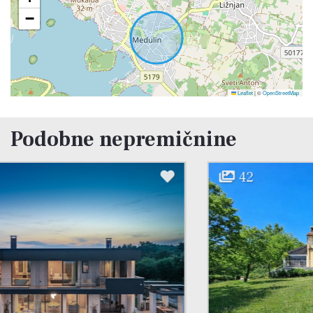
−
Leaflet
|
©
OpenStreetMap
Podobne nepremičnine
42