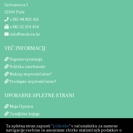
Gervaisova 1
52100 Pula
+385 98 825 415
+385 52 354 434
info@neelcon.hr
VEČ INFORMACIJ
Pogosta vprašanja
Politika zasebnosti
Nakup nepremičnine?
Prodajate nepremičnino?
UPORABNE SPLETNE STRANI
Moja Uprava
Zemljišne knjige
Porezna uprava
Ta spletna stran zapusti "
piškotke
" v računalniku za namene
navigacije vsebine in anonimne zbirke statističnih podatkov o