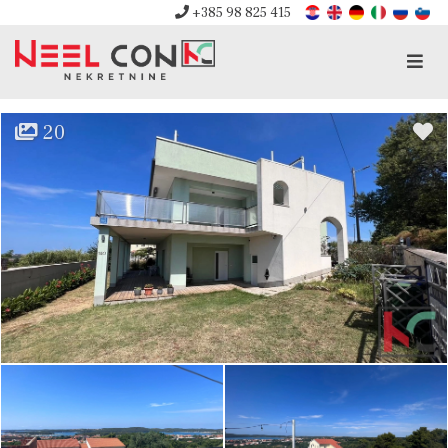
+385 98 825 415
Men
20