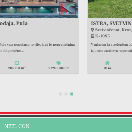
ISTRA, SVETVINČENAT - SAMOSTOJNA HIŠA NA PROSTRANEM IMETJU OBKROŽENA Z NARAVO #PRODAJA
Svetvinčenat, Kranjčići
K-1085
V mirnem in z zelenjem obdanim območju blizu Svetvinčente se nahaja ta
izjemno zanimiva nepremičnina. Obkrožena z oljčnim...
2
Hiša
354,72 m
1 300 000 €
NEEL CON