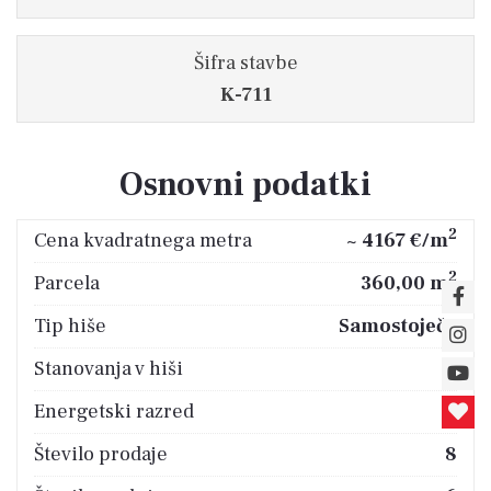
Šifra stavbe
K-711
Osnovni podatki
2
Cena kvadratnega metra
~ 4167 €/m
2
Parcela
360,00 m
Tip hiše
Samostoječa
Stanovanja v hiši
2
Energetski razred
B
Število prodaje
8