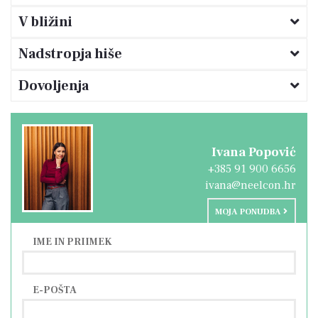
izven sezone pa lahko uživate v oazi miru in
V bližini
lepote, ki jo ponuja.
Nadstropja hiše
Dovoljenja
Ivana Popović
+385 91 900 6656
ivana@neelcon.hr
MOJA PONUDBA
IME IN PRIIMEK
E-POŠTA