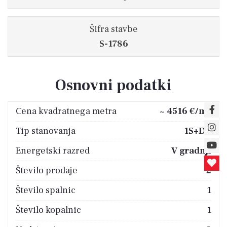
Šifra stavbe
S-1786
Osnovni podatki
2
Cena kvadratnega metra
~ 4516 €/m
Tip stanovanja
1S+DB
Energetski razred
V gradnji
Število prodaje
2
Število spalnic
1
Število kopalnic
1