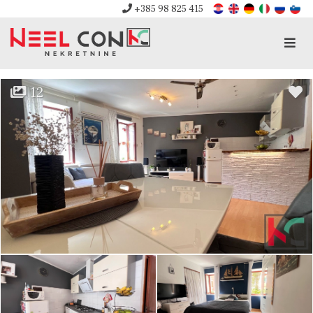
+385 98 825 415
Men
12