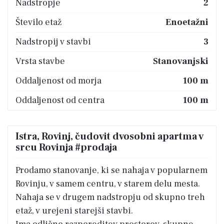
Nadstropje
2
Število etaž
Enoetažni
Nadstropij v stavbi
3
Vrsta stavbe
Stanovanjski
Oddaljenost od morja
100 m
Oddaljenost od centra
100 m
Istra, Rovinj, čudovit dvosobni apartma v
srcu Rovinja #prodaja
Prodamo stanovanje, ki se nahaja v popularnem
Rovinju, v samem centru, v starem delu mesta.
Nahaja se v drugem nadstropju od skupno treh
etaž, v urejeni starejši stavbi.