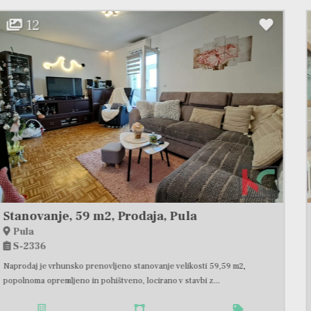
8
ISTRA, MEDULIN, TROSOBNO STANOVANJE 60,78 M2 MODERNO OPREMLJENO, PRODAJA
Medulin
S-2228
Na mirni lokaciji v bližini plaž je stanovanje v drugem nadstropju novejše
stavbe s skupno površino 60,78m2. Stanovanje...