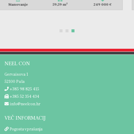
2
Stanovanje
60,78 m
250 000 €
NEEL CON
Gervaisova 1
52100 Pula
+385 98 825 415
+385 52 354 434
info@neelcon.hr
VEČ INFORMACIJ
Pogosta vprašanja