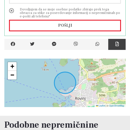
Dovoljujem da se moje osebne podatke zbirajo prek tega
obrazca za stike za posredovanje informacij o nepremičninah po
e-pošti ali telefonu*
POŠLJI
+
−
Leaflet
|
©
OpenStreetMap
Podobne nepremičnine