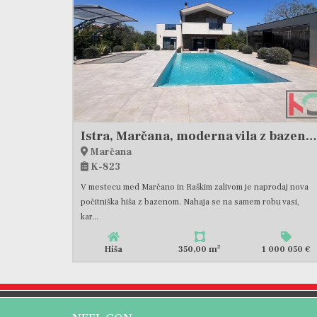
Istra, Marčana, moderna vila z bazenom na mirni lokaciji, #prodaja
Marčana
K-823
V mestecu med Marčano in Raškim zalivom je naprodaj nova
počitniška hiša z bazenom. Nahaja se na samem robu vasi,
kar...
2
Hiša
350,00 m
1 000 050 €