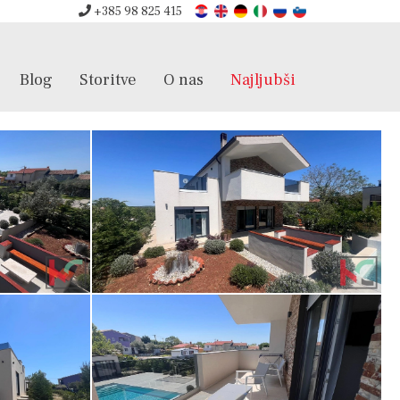
+385 98 825 415
Blog
Storitve
O nas
Najljubši