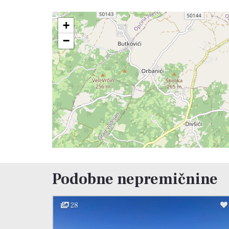
+
−
Podobne nepremičnine
28