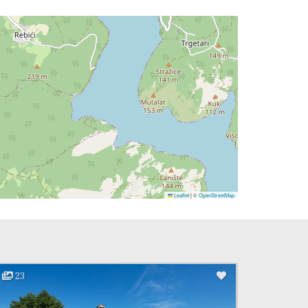
Leaflet
|
©
OpenStreetMap
23