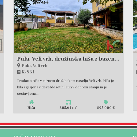
Pula, Veli vrh, družinska hiša z bazenom in vrtom # prodamo
Pula, Veli vrh
K-861
Prodamo hišo v mirnem družinskem naselju Veli vrh. Hiša je
bila zgrajena v devetdesetih letih v dobrem stanju in je
sestavljena...
2
Hiša
305,61 m
895 000 €