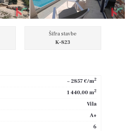
Šifra stavbe
K-823
2
~ 2857 €/m
2
1 440,00 m
Vila
A+
6