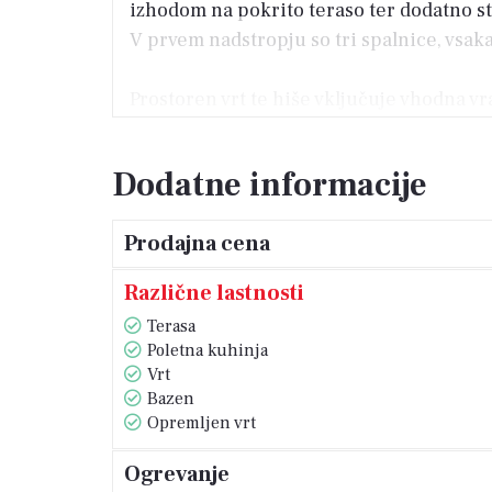
izhodom na pokrito teraso ter dodatno st
V prvem nadstropju so tri spalnice, vsak
Prostoren vrt te hiše vključuje vhodna v
prostorom za sončenje, popolnoma oprem
Dodatne informacije
Ta luksuzna hiša ima velik potencial kot 
turističnim najemom.
Prodajna cena
Različne lastnosti
Terasa
Poletna kuhinja
Vrt
Bazen
Opremljen vrt
Ogrevanje