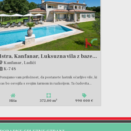
Istra, Kanfanar, Luksuzna vila z bazenom in športnim prostorom
Kanfanar, Ladići
K-748
Ponujamo vam priložnost, da postanete lastnik očarljive vile, ki
vas bo osvojila s svojim šarmom in razkošjem. Ta čudovita...
2
Hiša
372,00 m
990 000 €