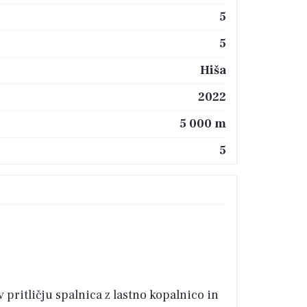
5
5
Hiša
2022
5 000 m
5
v pritličju spalnica z lastno kopalnico in