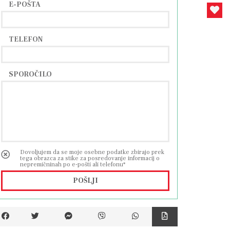
E-POŠTA
TELEFON
SPOROČILO
Dovoljujem da se moje osebne podatke zbirajo prek
tega obrazca za stike za posredovanje informacij o
nepremičninah po e-pošti ali telefonu*
POŠLJI