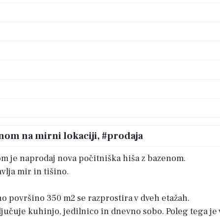
nom na mirni lokaciji, #prodaja
m je naprodaj nova počitniška hiša z bazenom.
lja mir in tišino.
o površino 350 m2 se razprostira v dveh etažah.
ljučuje kuhinjo, jedilnico in dnevno sobo. Poleg tega je 