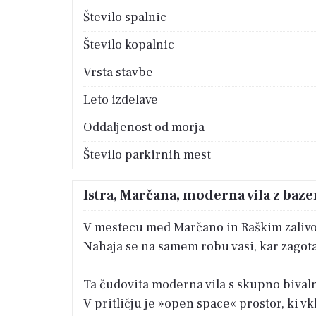
Število spalnic
Število kopalnic
Vrsta stavbe
Leto izdelave
Oddaljenost od morja
Število parkirnih mest
Istra, Marčana, moderna vila z baze
V mestecu med Marčano in Raškim zalivo
Nahaja se na samem robu vasi, kar zagotav
Ta čudovita moderna vila s skupno bivaln
V pritličju je »open space« prostor, ki vk