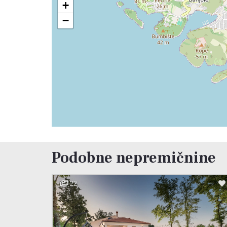
+
−
Podobne nepremičnine
22