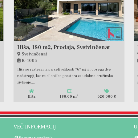
Hiša, 180 m2, Prodaja, Svetvinčenat
Svetvinčenat
K-1005
Hiša se razteza na parceli velikosti 767 m2 in obsega dve
nadstropji, kar nudi obilico prostora za udobno družinsko
življenje....
2
Hiša
180,00 m
620 000 €
VEČ INFORMACIJ
U