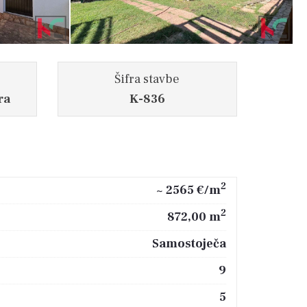
Šifra stavbe
ra
K-836
2
~ 2565 €/m
2
872,00 m
Samostoječa
9
5