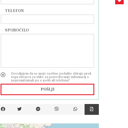
TELEFON
SPOROČILO
Dovoljujem da se moje osebne podatke zbirajo prek
tega obrazca za stike za posredovanje informacij o
nepremičninah po e-pošti ali telefonu*
POŠLJI