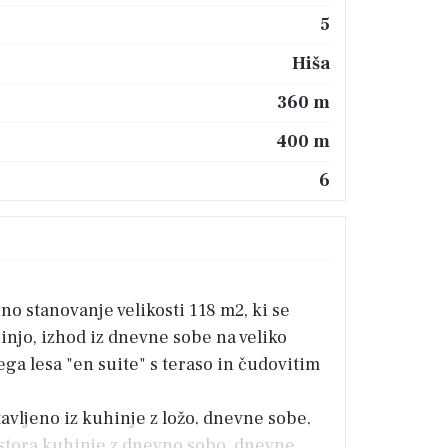
5
Hiša
360 m
400 m
6
no stanovanje velikosti 118 m2, ki se
injo, izhod iz dnevne sobe na veliko
ga lesa "en suite" s teraso in čudovitim
tavljeno iz kuhinje z ložo, dnevne sobe,
rostora kuhinje z dnevno sobo, dnevne