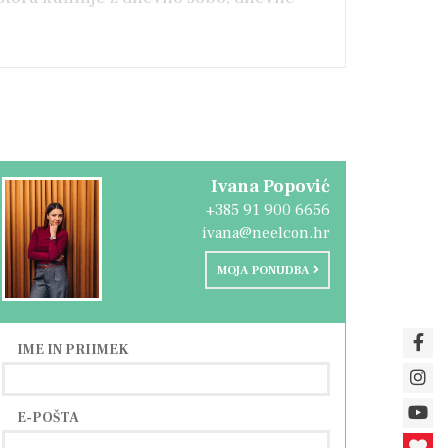
ahko pozida in s tem dodatno poveča
mobila.
aradi naravnega parka "Kamenjak", zaradi
Ivana Popović
+385 91 900 6656
ivana@neelcon.hr
MOJA PONUDBA
IME IN PRIIMEK
E-POŠTA