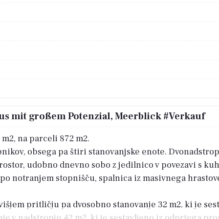
aus mit großem Potenzial, Meerblick #Verkauf
m2, na parceli 872 m2.
sebnikov, obsega pa štiri stanovanjske enote. Dvonadstrop
rostor, udobno dnevno sobo z jedilnico v povezavi s kuh
a po notranjem stopnišču, spalnica iz masivnega hrastove
 višjem pritličju pa dvosobno stanovanje 32 m2, ki je ses
nje v nadstropju 42 m2, ki je sestavljeno iz odprtega p