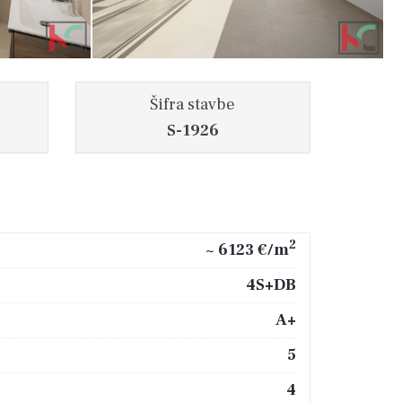
Šifra stavbe
S-1926
2
~ 6123 €/m
4S+DB
A+
5
4