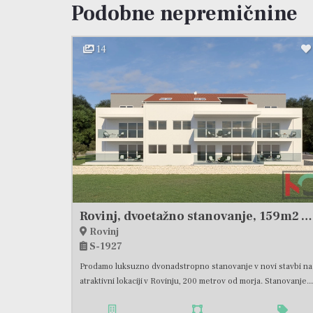
Podobne nepremičnine
14
Rovinj, dvoetažno stanovanje, 159m2 v novogradnji, 4SS+DB z dvema parkirnima mestoma v garaži, # prodaja
Rovinj
S-1927
Prodamo luksuzno dvonadstropno stanovanje v novi stavbi na
atraktivni lokaciji v Rovinju, 200 metrov od morja. Stanovanje...