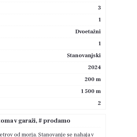
3
1
Dvoetažni
1
Stanovanjski
2024
200 m
1 500 m
2
toma v garaži, # prodamo
etrov od morja. Stanovanje se nahaja v