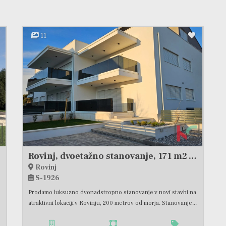
11
Rovinj, dvoetažno stanovanje, 171 m2 v novogradnji, 4s+db z dvema parkirnima mestoma v garaži, # prodamo
Rovinj
S-1926
Prodamo luksuzno dvonadstropno stanovanje v novi stavbi na
atraktivni lokaciji v Rovinju, 200 metrov od morja. Stanovanje...