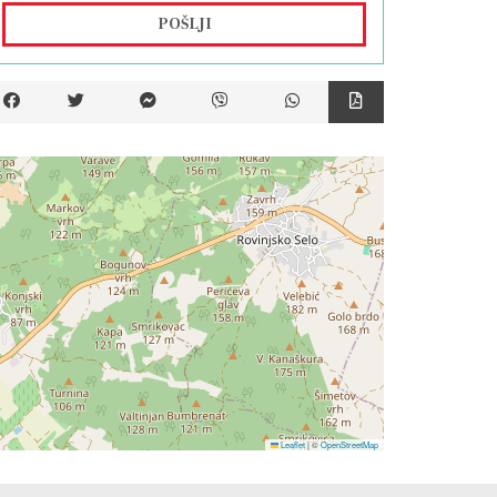
POŠLJI
Leaflet
|
©
OpenStreetMap