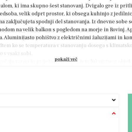
om, ki ima skupno šest stanovanj. Dvigalo gre iz pritli
redsoba, velik odprt prostor, ki obsega kuhinjo z jediln
ma zaključujeta spodnji del stanovanja. Iz dnevne sobe 
izhodom na velik balkon s pogledom na morje in Rovinj. A
a. Aluminijasto pohištvo z električnimi žaluzijami in k
edtem ko se temperatura v stanovanju dosega s klimatsko
o v vsaki sobi.
pokaži več
čajo varno in prijetno bivanje v tem luksuznem objektu
i katerih je nepremičnina odlična naložba za družinsko ž