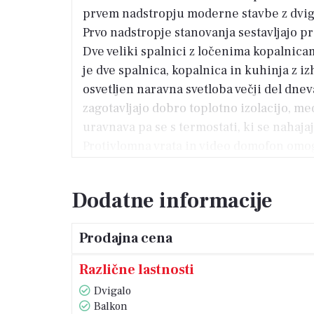
prvem nadstropju moderne stavbe z dvigal
Prvo nadstropje stanovanja sestavljajo p
Dve veliki spalnici z ločenima kopalnica
je dve spalnica, kopalnica in kuhinja z 
osvetljen naravna svetloba večji del dnev
zagotavljajo dobro toplotno izolacijo, m
uravnava pa se s termostati, ki se nahajaj
Protivlomna vrata in video domofon omogo
dodatnih turističnih znamenitosti, zarad
Dodatne informacije
Prodajna cena
Različne lastnosti
Dvigalo
Balkon