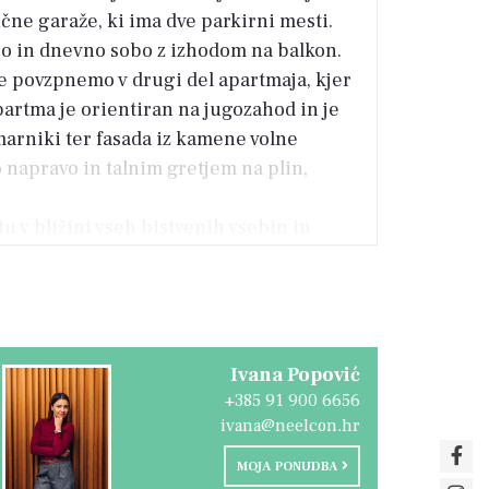
čne garaže, ki ima dve parkirni mesti.
ico in dnevno sobo z izhodom na balkon.
se povzpnemo v drugi del apartmaja, kjer
partma je orientiran na jugozahod in je
omarniki ter fasada iz kamene volne
 napravo in talnim gretjem na plin,
 v bližini vseh bistvenih vsebin in
ivljenje in počitnice.
Ivana Popović
+385 91 900 6656
ivana@neelcon.hr
MOJA PONUDBA