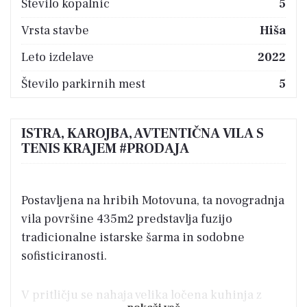
Število kopalnic
5
Vrsta stavbe
Hiša
Leto izdelave
2022
Število parkirnih mest
5
ISTRA, KAROJBA, AVTENTIČNA VILA S
TENIS KRAJEM #PRODAJA
Postavljena na hribih Motovuna, ta novogradnja
vila površine 435m2 predstavlja fuzijo
tradicionalne istarske šarma in sodobne
sofisticiranosti.
V pritličju se nahaja velika ločena kuhinja z