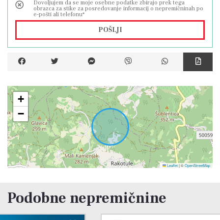
Dovoljujem da se moje osebne podatke zbirajo prek tega
obrazca za stike za posredovanje informacij o nepremičninah po
e-pošti ali telefonu*
POŠLJI
+
−
Leaflet
|
©
OpenStreetMap
Podobne nepremičnine