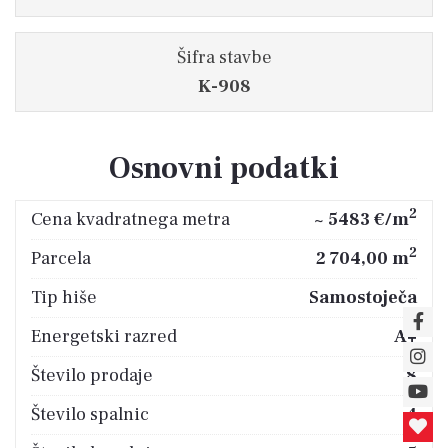
Šifra stavbe
K-908
Osnovni podatki
2
Cena kvadratnega metra
~ 5483 €/m
2
Parcela
2 704,00 m
Tip hiše
Samostoječa
Energetski razred
A+
Število prodaje
8
Število spalnic
4