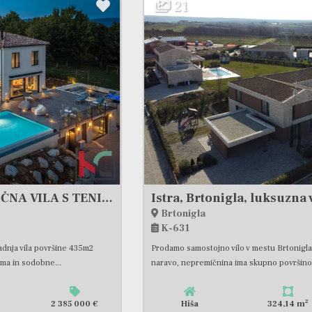
21
Istra, Brtonigla, luksuzna vila 324m2 z idiličnim razgledom
Brtonigla
K-631
Prodamo samostojno vilo v mestu Brtonigla, obkrožena z drugimi vilami in
naravo, nepremičnina ima skupno površino 324m2...
2
Hiša
324,14 m
2 080 000 €