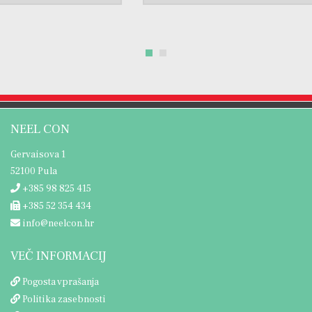
NEEL CON
Gervaisova 1
52100 Pula
+385 98 825 415
+385 52 354 434
info@neelcon.hr
VEČ INFORMACIJ
Pogosta vprašanja
Politika zasebnosti