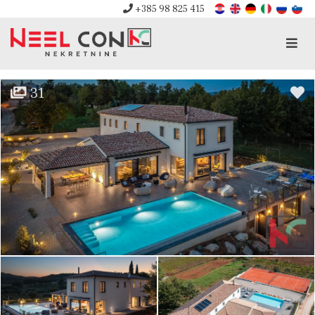
+385 98 825 415
Men
31