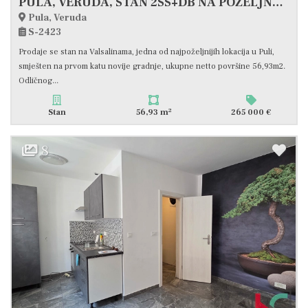
PULA, VERUDA, STAN 2SS+DB NA POŽELJNOJ LOKACIJI, 200M OD PLAŽE #PRODAJA
Pula, Veruda
S-2423
Prodaje se stan na Valsalinama, jedna od najpoželjnijih lokacija u Puli,
smješten na prvom katu novije gradnje, ukupne netto površine 56,93m2.
Odličnog...
2
Stan
56,93 m
265 000 €
8