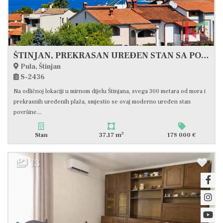
ŠTINJAN, PREKRASAN UREĐEN STAN SA POGLEDOM NA MORE, 37M2 #PRODAJA
Pula, Štinjan
S-2436
Na odličnoj lokaciji u mirnom dijelu Štinjana, svega 300 metara od mora i
prekrasnih uređenih plaža, smjestio se ovaj moderno uređen stan
površine...
2
Stan
37,17 m
178 000 €
13