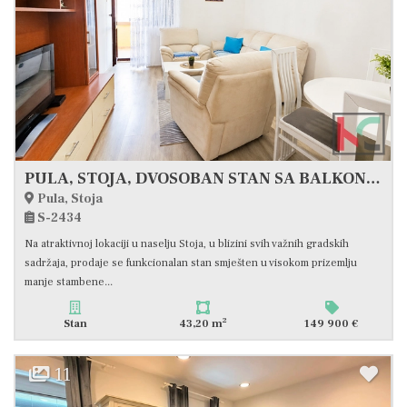
PULA, STOJA, DVOSOBAN STAN SA BALKONOM 43,20M2 #PRODAJA
Pula, Stoja
S-2434
Na atraktivnoj lokaciji u naselju Stoja, u blizini svih važnih gradskih
sadržaja, prodaje se funkcionalan stan smješten u visokom prizemlju
manje stambene...
2
Stan
43,20 m
149 900 €
11