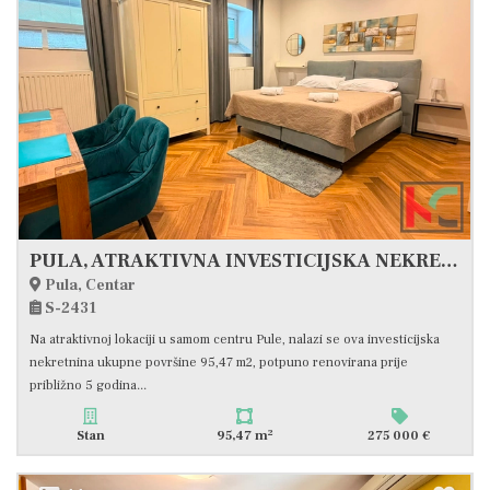
PULA, ATRAKTIVNA INVESTICIJSKA NEKRETNINA U CENTRU – 95,47 m², #PRODAJA
Pula, Centar
S-2431
Na atraktivnoj lokaciji u samom centru Pule, nalazi se ova investicijska
nekretnina ukupne površine 95,47 m2, potpuno renovirana prije
približno 5 godina...
2
Stan
95,47 m
275 000 €