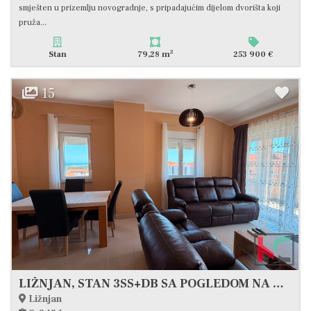
smješten u prizemlju novogradnje, s pripadajućim dijelom dvorišta koji
pruža...
2
Stan
79,28 m
253 900 €
15
LIŽNJAN, STAN 3SS+DB SA POGLEDOM NA MORE, #PRODAJA
Ližnjan