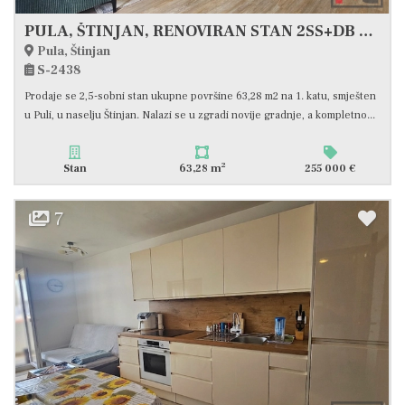
PULA, ŠTINJAN, RENOVIRAN STAN 2SS+DB SA BALKONOM, #PRODAJA
Pula, Štinjan
S-2438
Prodaje se 2,5-sobni stan ukupne površine 63,28 m2 na 1. katu, smješten
u Puli, u naselju Štinjan. Nalazi se u zgradi novije gradnje, a kompletno...
2
Stan
63,28 m
255 000 €
7