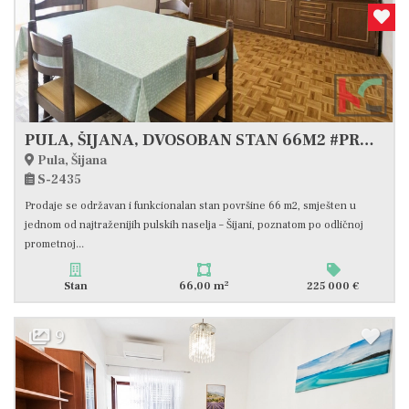
PULA, ŠIJANA, DVOSOBAN STAN 66M2 #PRODAJA
Pula, Šijana
S-2435
Prodaje se održavan i funkcionalan stan površine 66 m2, smješten u
jednom od najtraženijih pulskih naselja – Šijani, poznatom po odličnoj
prometnoj...
2
Stan
66,00 m
225 000 €
9