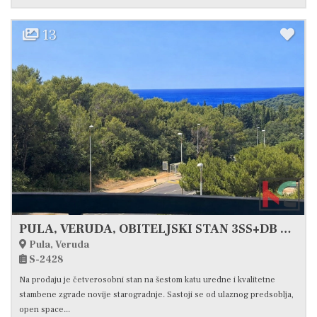
13
PULA, VERUDA, OBITELJSKI STAN 3SS+DB NA ATRAKTIVNOJ LOKACIJI, POGLED MORE #PRODAJA
Pula, Veruda
S-2428
Na prodaju je četverosobni stan na šestom katu uredne i kvalitetne
stambene zgrade novije starogradnje. Sastoji se od ulaznog predsoblja,
open space...