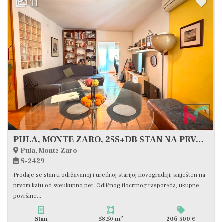
11
PULA, MONTE ZARO, 2SS+DB STAN NA PRVOM KATU #PRODAJA
Pula, Monte Zaro
S-2429
Prodaje se stan u održavanoj i urednoj starijoj novogradnji, smješten na
prvom katu od sveukupno pet. Odličnog tlocrtnog rasporeda, ukupne
površine...
2
Stan
58,50 m
206 500 €