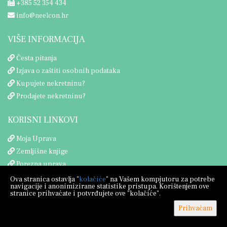
+385 52 354 434
info@neelcon.hr
VIŠE INFORMACIJA
Česta pitanja
Izjava o zaštiti osobnih podataka
Kupujete nekretninu?
Prodajete nekretninu?
KORISNI LINKOVI
Moja Uprava
Zemljišne knjige
Porezna uprava
Ova stranica ostavlja "
kolačiće
" na Vašem kompjutoru za potrebe
navigacije i anonimizirane statistike pristupa. Korištenjem ove
stranice prihvaćate i potvrđujete ove "kolačiće".
Prihvaćam