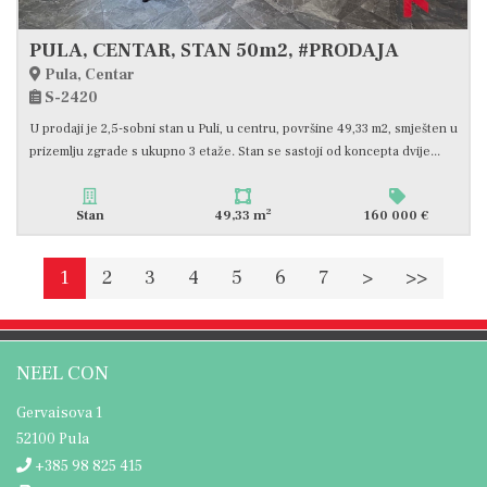
PULA, CENTAR, STAN 50m2, #PRODAJA
Pula, Centar
S-2420
U prodaji je 2,5-sobni stan u Puli, u centru, površine 49,33 m2, smješten u
prizemlju zgrade s ukupno 3 etaže. Stan se sastoji od koncepta dvije...
2
Stan
49,33 m
160 000 €
1
2
3
4
5
6
7
>
>>
NEEL CON
Gervaisova 1
52100 Pula
+385 98 825 415