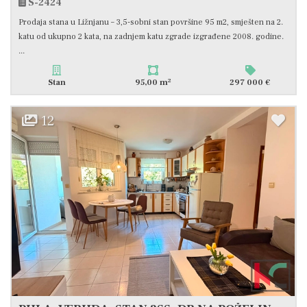
S-2424
Prodaja stana u Ližnjanu – 3,5-sobni stan površine 95 m2, smješten na 2.
katu od ukupno 2 kata, na zadnjem katu zgrade izgrađene 2008. godine.
...
2
Stan
95,00 m
297 000 €
12