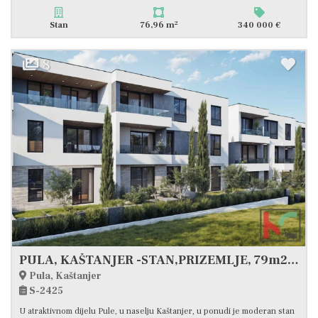
2
Stan
76,96 m
340 000 €
8
PULA, KAŠTANJER -STAN,PRIZEMLJE, 79m2 S VRTOM, #PRODAJA
Pula, Kaštanjer
S-2425
U atraktivnom dijelu Pule, u naselju Kaštanjer, u ponudi je moderan stan