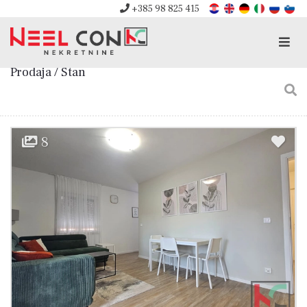
+385 98 825 415
Men
Prodaja / Stan
8