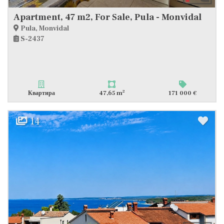
Apartment, 47 m2, For Sale, Pula - Monvidal
Pula, Monvidal
S-2437
2
Квартира
47,65 m
171 000 €
14