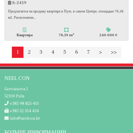
S-2419
Предлагается на продажу квартира в Пуле, в самом Центре, площадью 76,38
м2. Расположена...
2
Квартира
76,38 m
240 000 €
1
2
3
4
5
6
7
>
>>
NEEL CON
Gervaisova 1
52100 Pula
+385 98 825 415
+385 52 354 434
info@neelcon.hr
БОЛЬШЕ ИНФОРМАЦИИ