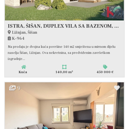
ISTRA, ŠIŠAN, DUPLEX VILA SA BAZENOM, #PRODJA
Ližnjan, Šišan
K-964
Na prodaju je dvojna kuća površine 140 m2 smještena u mirnom dijelu
naselja Šišan, Ližnjan. Ova nekretnina, sa predviđenim završetkom
izgradnje...
2
Kuća
140,00 m
450 000 €
9