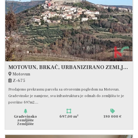
MOTOVUN, BRKAČ, URBANIZIRANO ZEMLJIŠTE SA POGLEDOM NA MOTOVUN 697M2 #PRODAJA
Motovun
Z-675
Prodajemo prekrasnu parcelu sa otvorenim pogledom na Motovun.
Građevinske je namjene, sva infrastruktura je odmah do zemljišta te je
površine 697m2....
2
Građevinsko
697,00 m
180 000 €
zemljište
Zemljište