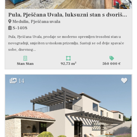
Pula, Pješčana Uvala, luksuzni stan s dvorištem, uz more #prodaja
Medulin, Pješčana uvala
S-1408
Pula, Pješčana Uvala, prodaje se moderno opremljen trosobni stan u
novogradnji, smješten u visokom prizemlju. Sastoji se od dvije spavaće
sobe, dnevnog...
2
Stan Stan
92,73 m
560 000 €
14