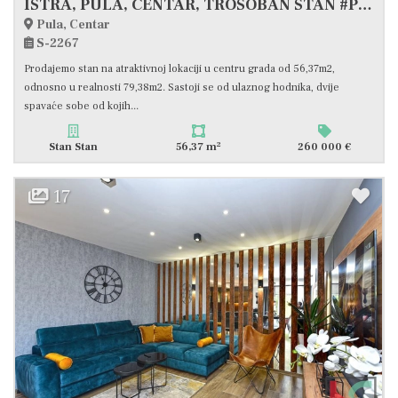
ISTRA, PULA, CENTAR, TROSOBAN STAN #PRODAJA
Pula, Centar
S-2267
Prodajemo stan na atraktivnoj lokaciji u centru grada od 56,37m2,
odnosno u realnosti 79,38m2. Sastoji se od ulaznog hodnika, dvije
spavaće sobe od kojih...
2
Stan Stan
56,37 m
260 000 €
17