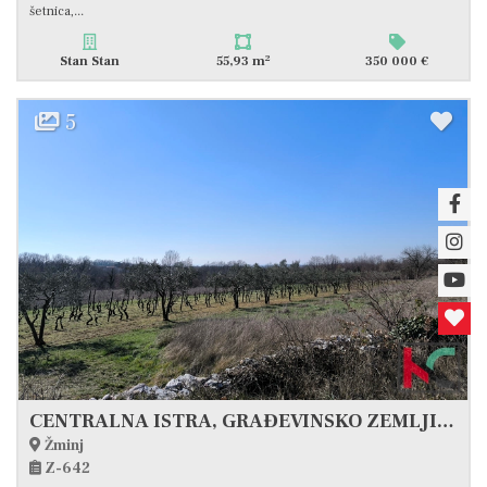
šetnica,...
2
Stan Stan
55,93 m
350 000 €
5
CENTRALNA ISTRA, GRAĐEVINSKO ZEMLJIŠTE 1255 M2 #PRODAJA
Žminj
Z-642