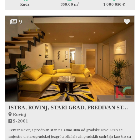
2
Kuća
350,00 m
1 000 050 €
9
ISTRA, ROVINJ, STARI GRAD, PREDIVAN STAN #PRODAJA
Rovinj
S-2001
Centar Rovinja predivan stan na samo 30m od gradske Rive! Stan se
smjestio u starogradskoj jezgri u blizini svih gradskih sadržaja kao što su