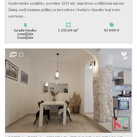
Građevinsko zemljište, površine 1255 m2, smješteno u idiličnom mjestu
Žminj, nudi iznimnu priliku za investitore i buduće vlasnike koji traže
savršenu...
2
Građevinsko
1 255,00 m
85 000 €
zemljište
Zemljište
15