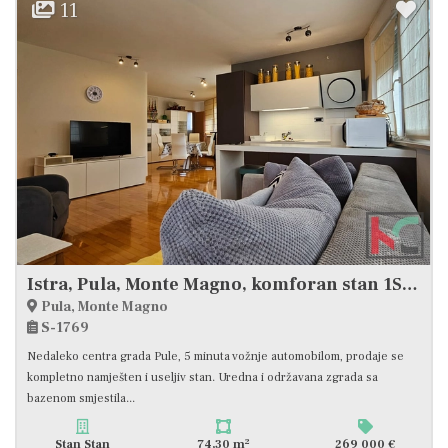
11
Istra, Pula, Monte Magno, komforan stan 1SS+DB sa terasom 74,30 m2, bazen, #prodaja
Pula, Monte Magno
S-1769
Nedaleko centra grada Pule, 5 minuta vožnje automobilom, prodaje se
kompletno namješten i useljiv stan. Uredna i održavana zgrada sa
bazenom smjestila...
2
Stan Stan
74,30 m
269 000 €