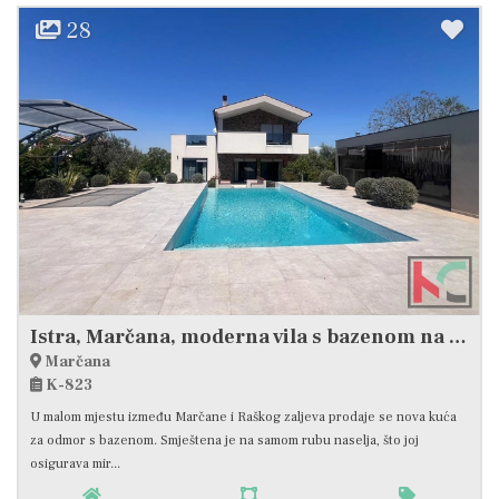
28
Istra, Marčana, moderna vila s bazenom na mirnoj lokaciji, #prodaja
Marčana
K-823
U malom mjestu između Marčane i Raškog zaljeva prodaje se nova kuća
za odmor s bazenom. Smještena je na samom rubu naselja, što joj
osigurava mir...