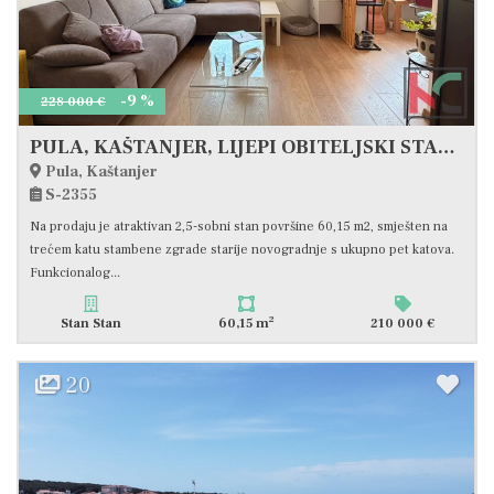
-9 %
228 000 €
PULA, KAŠTANJER, LIJEPI OBITELJSKI STAN 2SS+DB #PULA
Pula, Kaštanjer
S-2355
Na prodaju je atraktivan 2,5-sobni stan površine 60,15 m2, smješten na
trećem katu stambene zgrade starije novogradnje s ukupno pet katova.
Funkcionalog...
2
Stan Stan
60,15 m
210 000 €
20