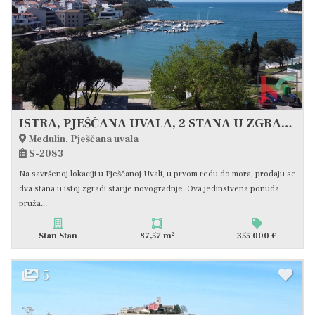
ISTRA, PJEŠČANA UVALA, 2 STANA U ZGRADI, PRVI RED DO MORA , #EKSLUZIVNA PRODAJA
Medulin, Pješčana uvala
S-2083
Na savršenoj lokaciji u Pješčanoj Uvali, u prvom redu do mora, prodaju se
dva stana u istoj zgradi starije novogradnje. Ova jedinstvena ponuda
pruža...
2
Stan Stan
87,57 m
355 000 €
5