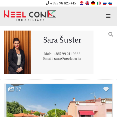
+385 98 825 415
Men
Sara Šuster
Mob: +385 99 211 9363
Email: sara@neelcon.hr
27