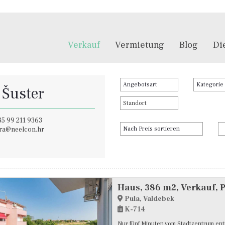
Verkauf
Vermietung
Blog
Di
 Šuster
5 99 211 9363
ara@neelcon.hr
Haus, 386 m2, Verkauf, P
Pula, Valdebek
K-714
Nur fünf Minuten vom Stadtzentrum entf