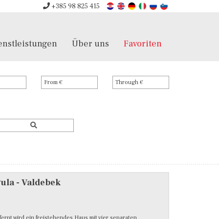
+385 98 825 415
enstleistungen
Über uns
Favoriten
ula - Valdebek
ernt wird ein freistehendes Haus mit vier separaten