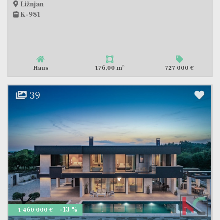
Ližnjan
K-981
2
Haus
176,00 m
727 000 €
39
-13 %
1 460 000 €