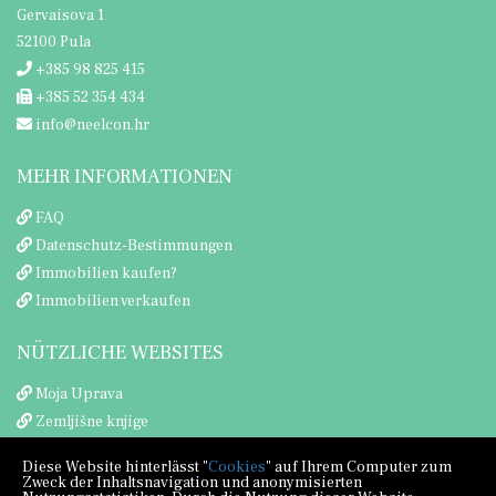
Gervaisova 1
52100 Pula
+385 98 825 415
+385 52 354 434
info@neelcon.hr
MEHR INFORMATIONEN
FAQ
Datenschutz-Bestimmungen
Immobilien kaufen?
Immobilien verkaufen
NÜTZLICHE WEBSITES
Moja Uprava
Zemljišne knjige
Porezna uprava
Diese Website hinterlässt "
Cookies
" auf Ihrem Computer zum
Zweck der Inhaltsnavigation und anonymisierten