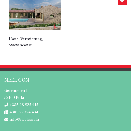
Haus, Vermietung,
Svetvinčenat
NEEL CON
Gervaisova 1
52100 Pula
+385 98 825 415
+385 52 354 434
info@neelcon.hr