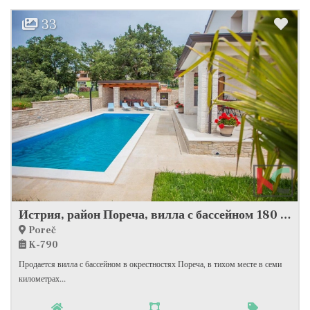
33
Истрия, район Пореча, вилла с бассейном 180 м2 в тихом месте, #продажа
Poreč
K-790
Продается вилла с бассейном в окрестностях Пореча, в тихом месте в семи
километрах...