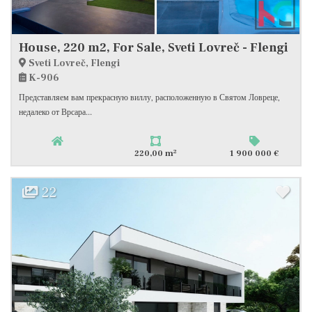
House, 220 m2, For Sale, Sveti Lovreč - Flengi
Sveti Lovreč, Flengi
K-906
Представляем вам прекрасную виллу, расположенную в Святом Ловреце,
недалеко от Врсара...
2
220,00 m
1 900 000 €
22