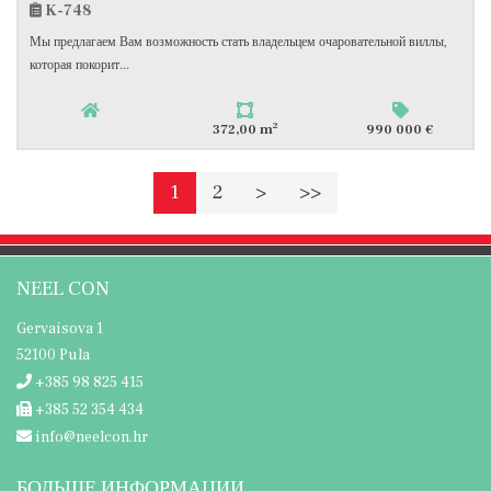
K-748
Мы предлагаем Вам возможность стать владельцем очаровательной виллы,
которая покорит...
2
372,00 m
990 000 €
1
2
>
>>
NEEL CON
Gervaisova 1
52100 Pula
+385 98 825 415
+385 52 354 434
info@neelcon.hr
БОЛЬШЕ ИНФОРМАЦИИ