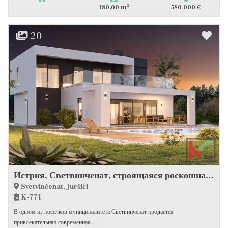
2
180,00 m
580 000 €
20
Истрия, Светвинченат, строящаяся роскошная вилла с бассейном #продажа
Svetvinčenat, Juršići
K-771
В одном из поселков муниципалитета Светвинченат продается
привлекательная современная...