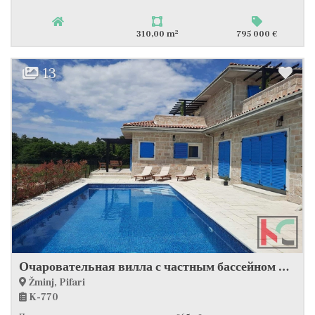
2
310,00 m
795 000 €
13
Очаровательная вилла с частным бассейном недалеко от Ровиня #продажа
Žminj, Pifari
K-770