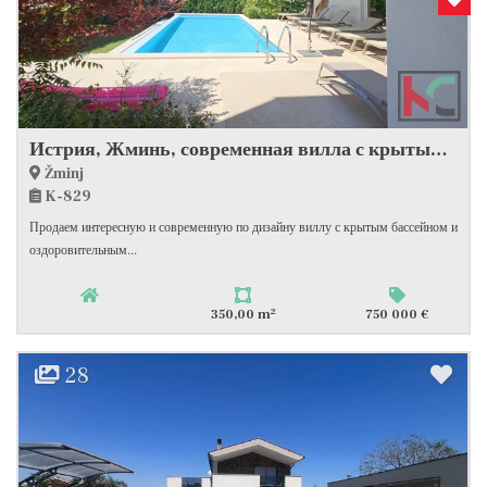
Истрия, Жминь, современная вилла с крытым и открытым бассейном 350м2 #продажа
Žminj
K-829
Продаем интересную и современную по дизайну виллу с крытым бассейном и
оздоровительным...
2
350,00 m
750 000 €
28