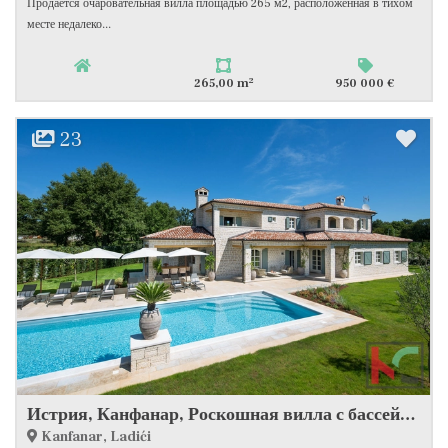
Продается очаровательная вилла площадью 265 м2, расположенная в тихом
месте недалеко...
2
265,00 m
950 000 €
23
Истрия, Канфанар, Роскошная вилла с бассейном и спортивной площадкой
Kanfanar, Ladići