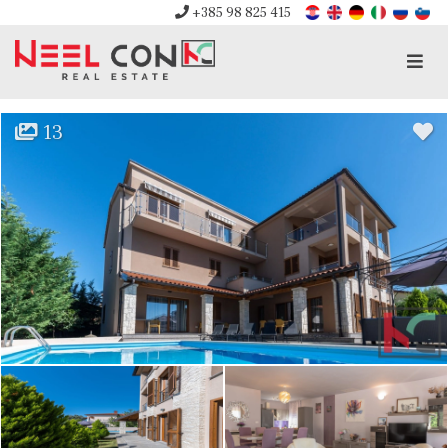
+385 98 825 415
Men
13