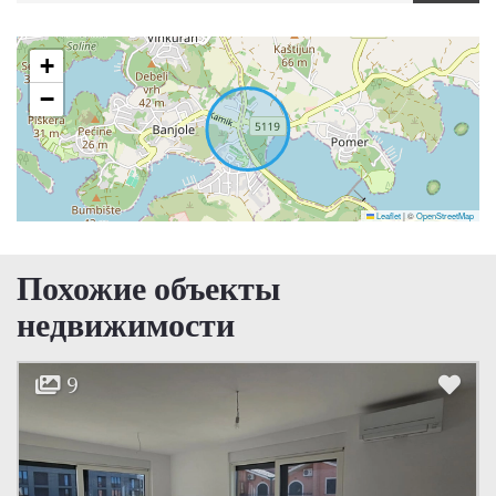
+
−
Leaflet
|
©
OpenStreetMap
Похожие объекты
недвижимости
9