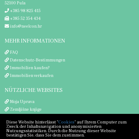
52100 Pula
+385 98 825 415
+385 52 354 434
info@neelcon.hr
MEHR INFORMATIONEN
FAQ
Datenschutz-Bestimmungen
Immobilien kaufen?
Immobilien verkaufen
NÜTZLICHE WEBSITES
Moja Uprava
Zemljišne knjige
Porezna uprava
Diese Website hinterlässt "
Cookies
" auf Ihrem Computer zum
Zweck der Inhaltsnavigation und anonymisierten
Nutzungsstatistiken. Durch die Nutzung dieser Website
bestätigen Sie, dass Sie dem zustimmen.