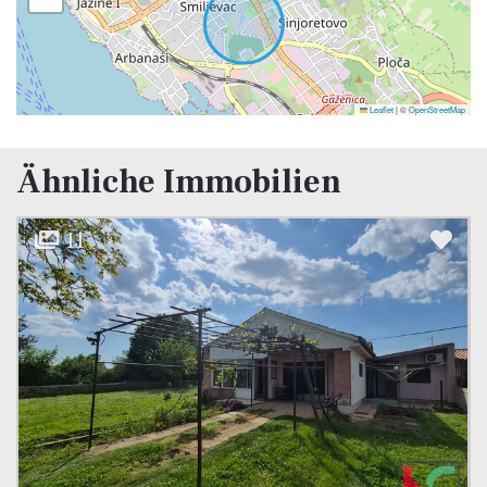
Leaflet
|
©
OpenStreetMap
Ähnliche Immobilien
11