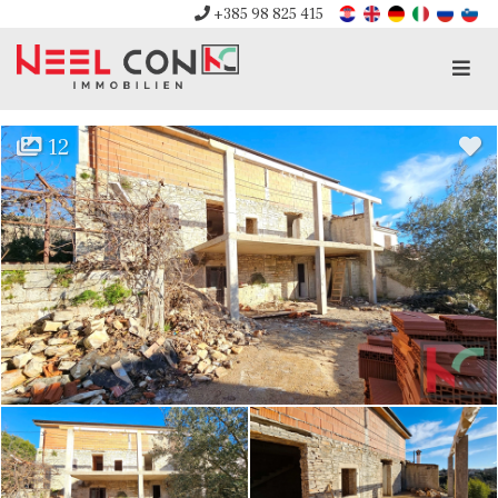
+385 98 825 415
Men
12