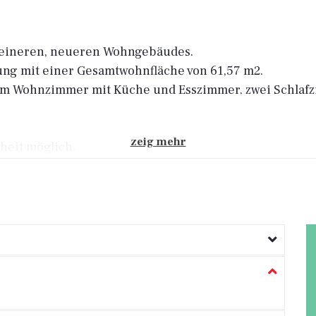
 kleineren, neueren Wohngebäudes.
lung mit einer Gesamtwohnfläche von 61,57 m2.
inem Wohnzimmer mit Küche und Esszimmer, zwei Schla
zeig mehr
heit möglich.
dem Gebäude.
, nur 500 Meter vom Strand entfernt, der Kategorisier
ng eine ideale Investitionsmöglichkeit für touristisch