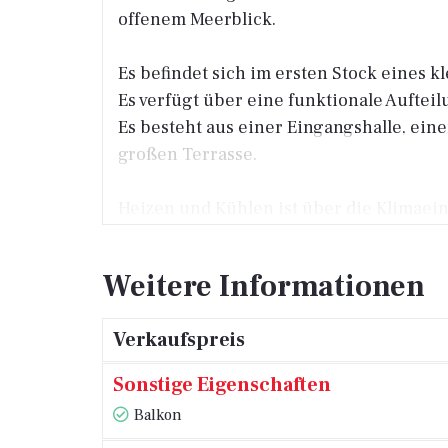
offenem Meerblick.
Es befindet sich im ersten Stock eines
Es verfügt über eine funktionale Auftei
Es besteht aus einer Eingangshalle, e
großen Terrasse.
Heizen und Kühlen ist über die Klimaein
Der eigene Parkplatz befindet sich vor 
Die Wohnung wird möbliert verkauft.
Weitere Informationen
Aufgrund seiner außergewöhnlichen Lage
Verkaufspreis
Vermietungsgeschäfts stellt diese Wohnu
Sonstige Eigenschaften
Balkon