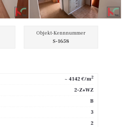
Objekt-Kennnummer
S-1658
2
~ 4142 €/m
2-Z+WZ
B
3
2