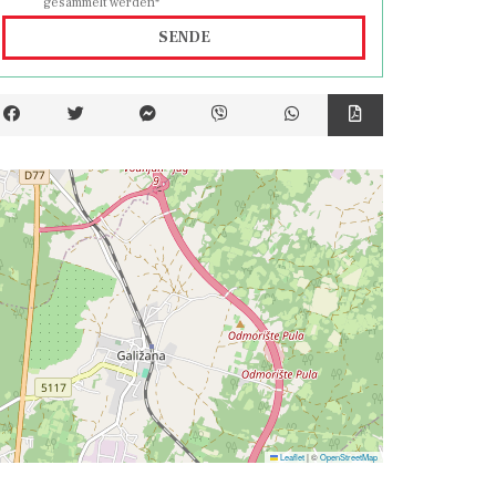
gesammelt werden*
SENDE
Leaflet
|
©
OpenStreetMap