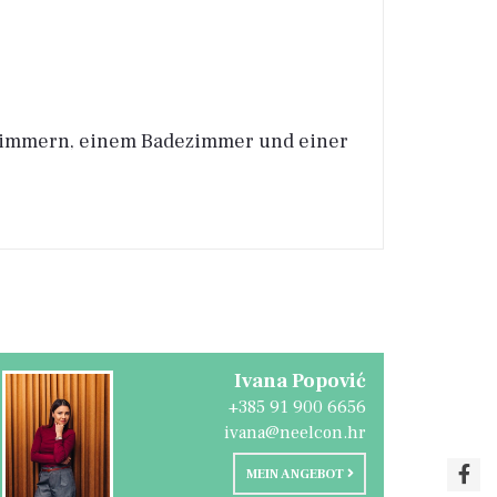
fzimmern, einem Badezimmer und einer
ung und des bereits gut etablierten
e Zwecke dar.
Ivana Popović
+385 91 900 6656
ivana@neelcon.hr
MEIN ANGEBOT