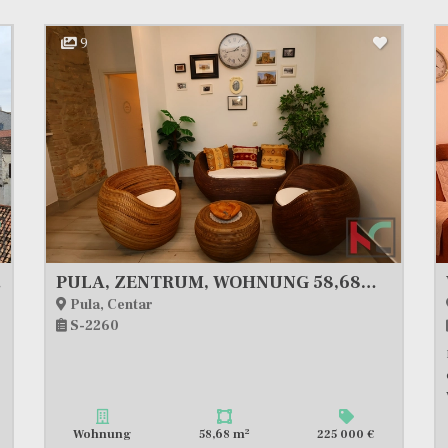
9
entar
PULA, ZENTRUM, WOHNUNG 58,68m2 IM HERZEN DER STADT, #VERKAUF
Pula, Centar
S-2260
2
Wohnung
58,68 m
225 000 €