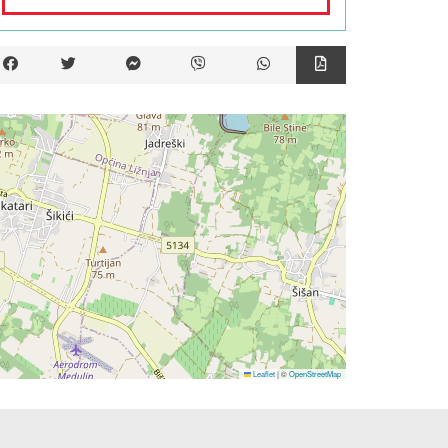
Leaflet
|
©
OpenStreetMap