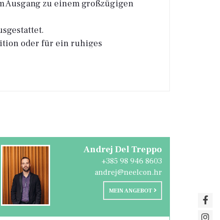
em Ausgang zu einem großzügigen
sgestattet.
ition oder für ein ruhiges
Andrej Del Treppo
+385 98 946 8603
andrej@neelcon.hr
MEIN ANGEBOT