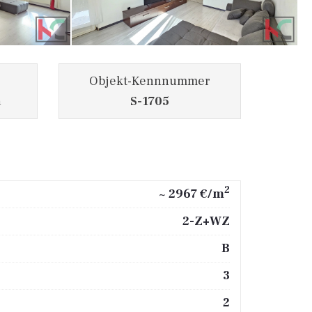
Objekt-Kennnummer
a
S-1705
2
~ 2967 €/m
2-Z+WZ
B
3
2