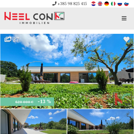
+385 98 825 415
Men
27
-13 %
620 000 €