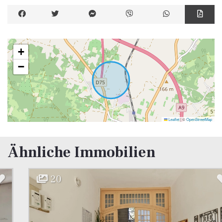
+
−
Leaflet
|
©
OpenStreetMap
Ähnliche Immobilien
20