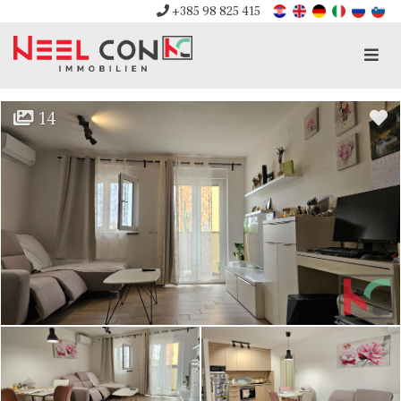
+385 98 825 415
Men
14