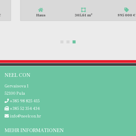
2
Haus
305,61 m
895 000 €
NEEL CON
Gervaisova 1
52100 Pula
+385 98 825 415
+385 52 354 434
info@neelcon.hr
MEHR INFORMATIONEN