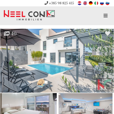
+385 98 825 415
Men
40