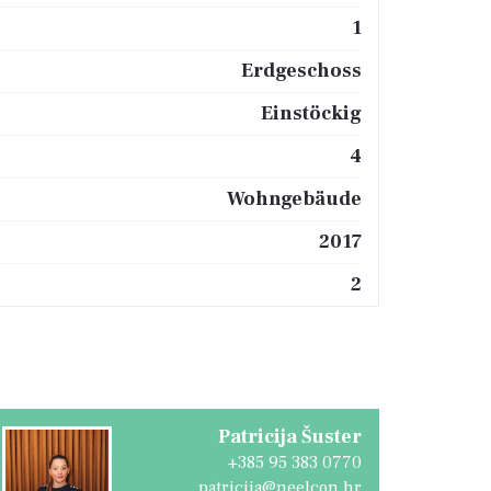
1
Erdgeschoss
Einstöckig
4
Wohngebäude
2017
2
Patricija Šuster
+385 95 383 0770
patricija@neelcon.hr