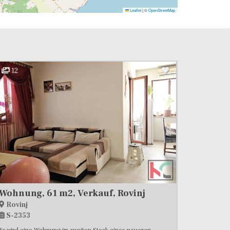
Leaflet
|
©
OpenStreetMap
12
Wohnung, 61 m2, Verkauf, Rovinj
Rovinj
S-2353