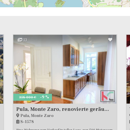
13
-9 %
356 000 €
Pula, Monte Zaro, renovierte geräumige Wohnung 89,64m2 mit Garage, #Verkauf
Pula, Monte Zaro
S-1578