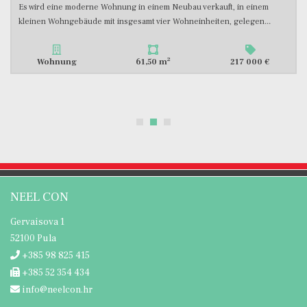
Es steht eine Wohnung in einem gepflegten und ordentlichen älteren
Neubau zum Verkauf, gelegen im ersten Stock von insgesamt...
2
Wohnung
58,50 m
206 500 €
NEEL CON
Gervaisova 1
52100 Pula
+385 98 825 415
+385 52 354 434
info@neelcon.hr