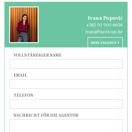
sowie zu den Stränden ermöglicht.
Ivana Popović
+385 91 900 6656
ivana@neelcon.hr
MEIN ANGEBOT
VOLLSTÄNDIGER NAME
EMAIL
TELEFON
NACHRICHT FÜR DIE AGENTUR