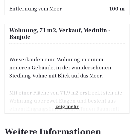
Entfernung vom Meer
100 m
Wohnung, 71 m2, Verkauf, Medulin -
Banjole
Wir verkaufen eine Wohnung in einem
neueren Gebäude, in der wunderschönen
Siedlung Volme mit Blick auf das Meer.
Mit einer Fläche von 71,9 m2 erstreckt sich die
Wohnung über zwei Etagen und besteht aus
zeig mehr
einem Eingangsflur, einem offenen Raum mit
Küche, Essbereich und Wohnraum mit Zugang
zur Terrasse, die auf die Marina blickt. In der
Weitere Informationen
zweiten Etage der Wohnung befindet sich ein