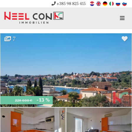
+385 98 825 415
Men
7
-13 %
228 000 €