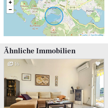
+
−
Leaflet
|
©
OpenStreetMap
Ähnliche Immobilien
13