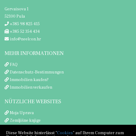
Gervaisova 1
52100 Pula
+385 98 825 415
+385 52 354 434
info@neelcon.hr
MEHR INFORMATIONEN
FAQ
Datenschutz-Bestimmungen
Immobilien kaufen?
Immobilien verkaufen
NÜTZLICHE WEBSITES
Moja Uprava
Zemljišne knjige
Porezna uprava
Diese Website hinterlässt "
Cookies
" auf Ihrem Computer zum