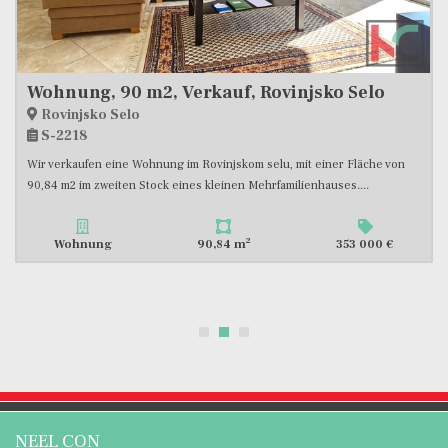
-9 %
298 000 €
Pula, Monte Zaro, renovierte geräumige Wohnung 89,64m2 mit Garage, #Verkauf
Pula, Monte Zaro
S-1578
Eine Wohnung zum Verkauf in toller Lage, nur 500 Meter vom
Stadtzentrum entfernt. Sie befindet sich im ersten Stock eines...
2
Wohnung
89,64 m
314 000 €
NEEL CON