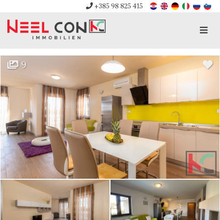
+385 98 825 415
Men
9