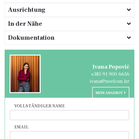
zum Meer und zur Marina.
Ausrichtung
In der Nähe
Dokumentation
Ivana Popović
+385 91 900 6656
ivana@neelcon.hr
MEIN ANGEBOT
VOLLSTÄNDIGER NAME
EMAIL