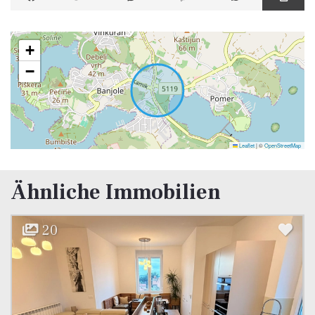
+
−
Leaflet
|
©
OpenStreetMap
Ähnliche Immobilien
9