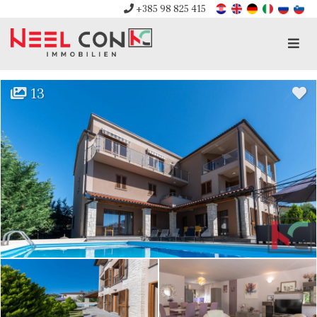
+385 98 825 415
Men
13