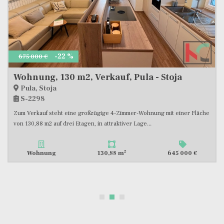
ISTRA, VOLME, WOHNUNG 129,59 M2 MIT EIGENEM POOL, #VERKAUF
Medulin, Banjole
S-2052
Wir verkaufen an einem ruhigen Standort in der Nähe der Siedlung
Banjole, nur 250 m vom Meer entfernt, eine sehr interessante...
2
Wohnung
129,59 m
600 000 €