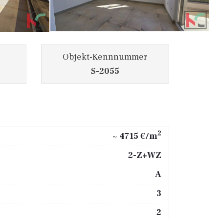
Objekt-Kennnummer
S-2055
2
~ 4715 €/m
2-Z+WZ
A
3
2