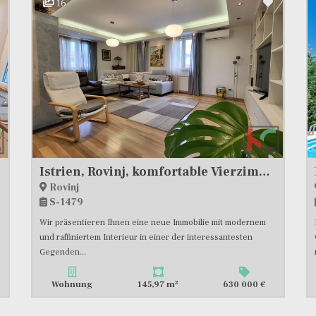
16
Istrien, Rovinj, komfortable Vierzimmerwohnung 146 m2 im ersten Stock eines Neubaus #verkaufen
Rovinj
S-1479
Wir präsentieren Ihnen eine neue Immobilie mit modernem
und raffiniertem Interieur in einer der interessantesten
Gegenden...
2
Wohnung
145,97 m
630 000 €