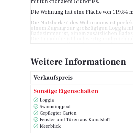
mit funktionalem Grundriss.
Die Wohnung hat eine Fläche von 119,84 m2
Die Nutzbarkeit des Wohnraums ist perfe
einem Zugang zur großzügigen Loggia mit 
Badezimmer ist, einem zusätzlichen Badez
Die Immobilie ist hochwertig und reichhal
renommierter Hersteller verwendet, zus
In der Nähe gibt es ein reichhaltiges gas
Weitere Informationen
Verkaufspreis
Sonstige Eigenschaften
Loggia
Swimmingpool
Gepflegter Garten
Fenster und Türen aus Kunststoff
Meerblick