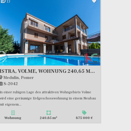
13
ISTRA, VOLME, WOHNUNG 240,65 M2 MIT 190 M2 GARTENFLÄCHE UND PRIVATEM POOL #VERKAUF
Medulin, Pomer
S-2042
In einer ruhigen Lage des attraktiven Wohngebiets Volme
wird eine geräumige Erdgeschosswohnung in einem Neubau
mit eigenem...
2
Wohnung
240,65 m
675 000 €