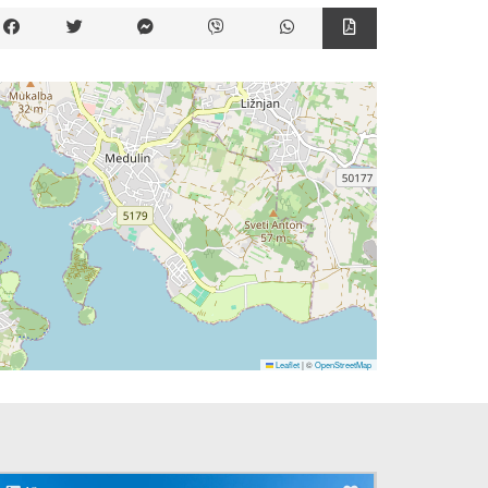
Leaflet
|
©
OpenStreetMap