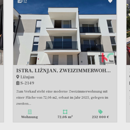
12
ISTRA, LIŽNJAN, ZWEIZIMMERWOHNUNG 72 M², NEUBAU, MEERBLICK, #VERKAUF
Ližnjan
S-2149
Zum Verkauf steht eine moderne Zweizimmerwohnung mit
einer Fläche von 72,06 m2, erbaut im Jahr 2025, gelegen im
zweiten...
2
Wohnung
72,06 m
232 000 €