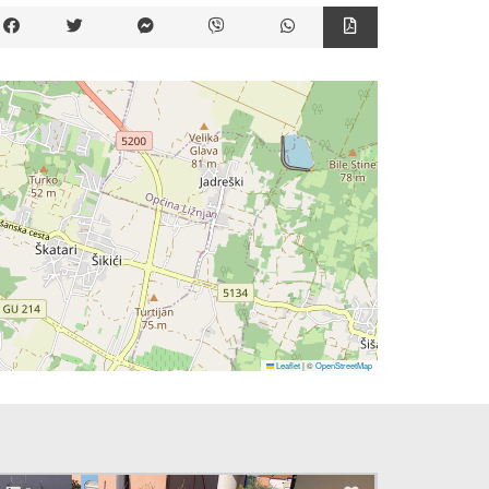
Leaflet
|
©
OpenStreetMap