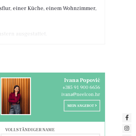
sflur, einer Küche, einem Wohnzimmer,
stern ausgestattet.
r Lage oder für das Familienleben.
Ivana Popović
+385 91 900 6656
ivana@neelcon.hr
MEIN ANGEBOT
VOLLSTÄNDIGER NAME