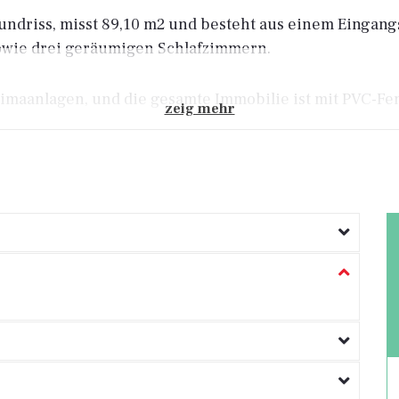
ndriss, misst 89,10 m2 und besteht aus einem Eingang
owie drei geräumigen Schlafzimmern.
imaanlagen, und die gesamte Immobilie ist mit PVC-Fen
zeig mehr
 Investition für touristische Vermietung aufgrund ihre