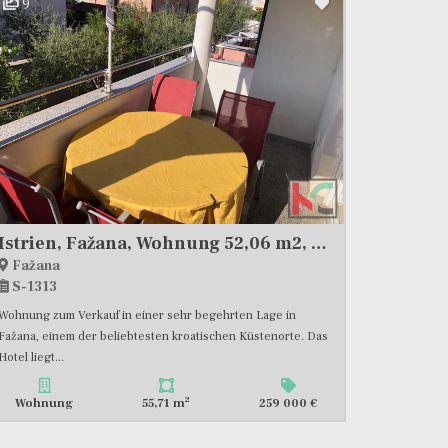
9
Istrien, Fažana, Wohnung 52,06 m2, 2 Schlafzimmer, #verkauf
Fažana
S-1313
Wohnung zum Verkauf in einer sehr begehrten Lage in
Fažana, einem der beliebtesten kroatischen Küstenorte. Das
Hotel liegt...
2
Wohnung
55,71 m
259 000 €