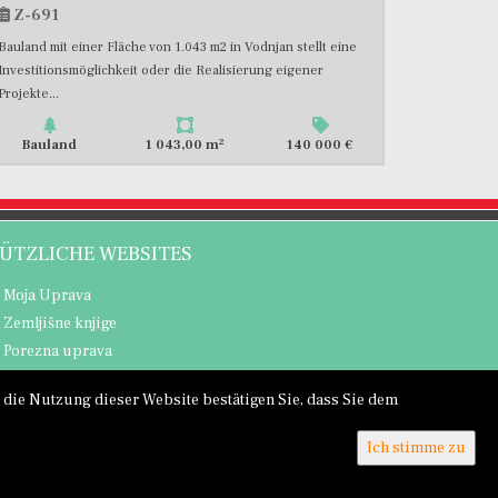
Z-691
Bauland mit einer Fläche von 1.043 m2 in Vodnjan stellt eine
Investitionsmöglichkeit oder die Realisierung eigener
Projekte...
2
Bauland
1 043,00 m
140 000 €
ÜTZLICHE WEBSITES
Moja Uprava
Zemljišne knjige
Porezna uprava
die Nutzung dieser Website bestätigen Sie, dass Sie dem
Ich stimme zu