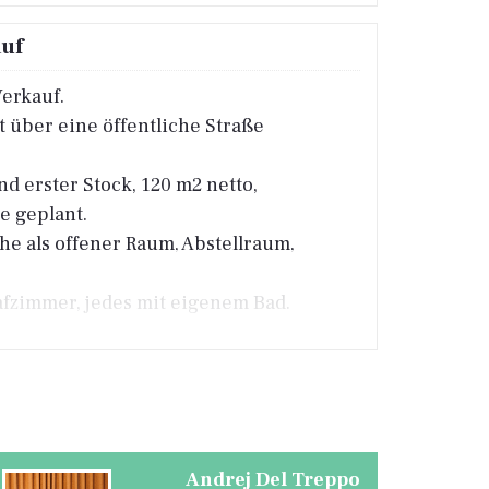
auf
erkauf.
 über eine öffentliche Straße
 erster Stock, 120 m2 netto,
e geplant.
 als offener Raum, Abstellraum,
afzimmer, jedes mit eigenem Bad.
romanschlüsse, bezahlte
Andrej Del Treppo