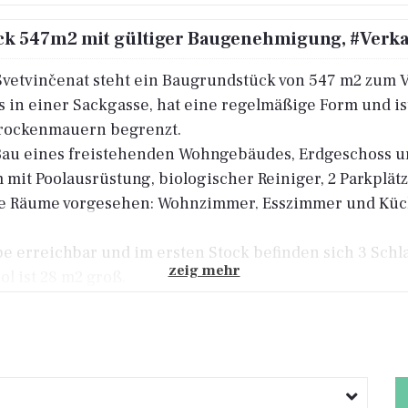
ück 547m2 mit gültiger Baugenehmigung, #Verk
Svetvinčenat steht ein Baugrundstück von 547 m2 zum V
 in einer Sackgasse, hat eine regelmäßige Form und ist
 Trockenmauern begrenzt.
au eines freistehenden Wohngebäudes, Erdgeschoss und
it Poolausrüstung, biologischer Reiniger, 2 Parkplätz
de Räume vorgesehen: Wohnzimmer, Esszimmer und Küche
pe erreichbar und im ersten Stock befinden sich 3 Schl
zeig mehr
ol ist 28 m2 groß.
projekt, eine gültige Baugenehmigung, Wasser- und St
geräumte Baustelle.