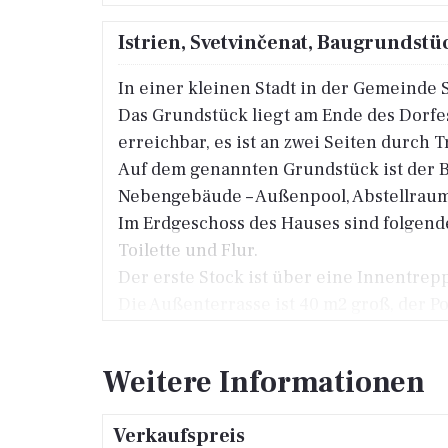
Istrien, Svetvinčenat, Baugrundst
In einer kleinen Stadt in der Gemeinde 
Das Grundstück liegt am Ende des Dorfes
erreichbar, es ist an zwei Seiten durch
Auf dem genannten Grundstück ist der B
Nebengebäude – Außenpool, Abstellraum m
Im Erdgeschoss des Hauses sind folgen
Toilette und Flur.
Der erste Stock ist über eine Innentrep
Die Außenterrasse ist 40 m2 groß, der Po
Der Verkaufspreis beinhaltet das Haupt
Weitere Informationen
Versorgungsbeiträge, vorbereitete und 
Verkaufspreis