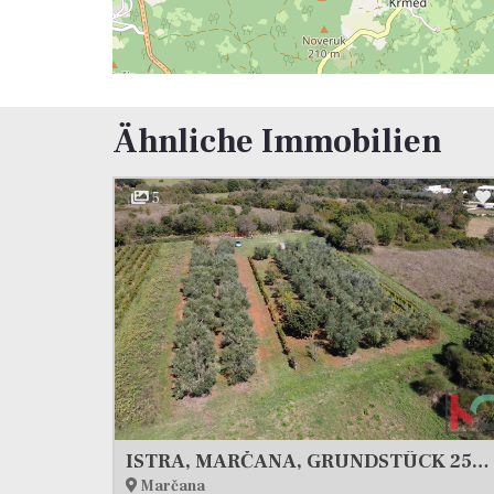
Ähnliche Immobilien
5
ISTRA, MARČANA, GRUNDSTÜCK 2507M2 KOMBINIERT BAULAND MIT NICHT URBANISIERTEM, #VERKAUF
Marčana