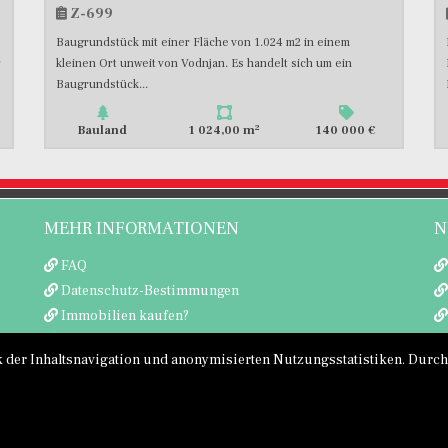
Z-699
Baugrundstück mit einer Fläche von 1.024 m2 in einem
r
kleinen Ort unweit von Vodnjan. Es handelt sich um ein
Baugrundstück...
2
Bauland
1 024,00 m
140 000 €
MEHR INFORMATIONEN
N
FAQ
Datenschutz-Bestimmungen
Immobilien kaufen?
Immobilien verkaufen
der Inhaltsnavigation und anonymisierten Nutzungsstatistiken. Durch 
Copyright © 2026 Neel Con