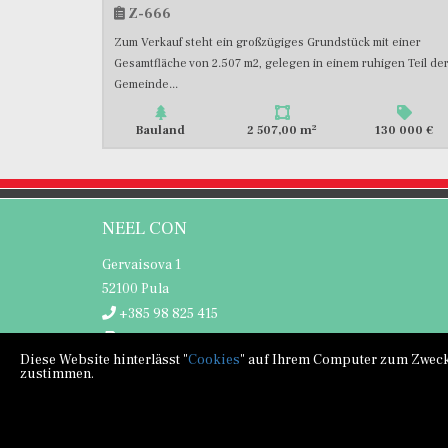
Z-666
Zum Verkauf steht ein großzügiges Grundstück mit einer
Gesamtfläche von 2.507 m2, gelegen in einem ruhigen Teil de
Gemeinde...
2
Bauland
2 507,00 m
130 000 €
NEEL CON
Gervaisova 1
52100 Pula
+385 98 825 415
+385 52 354 434
Diese Website hinterlässt "
Cookies
" auf Ihrem Computer zum Zweck 
info@neelcon.hr
zustimmen.